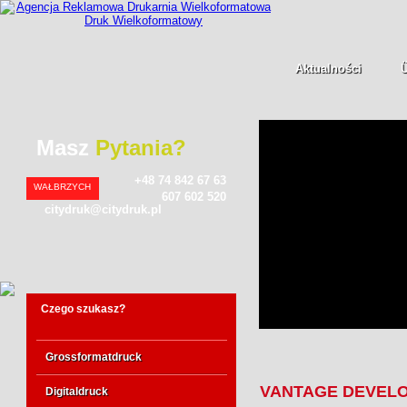
Aktualności
Masz
Pytania?
+48 74 842 67 63
WAŁBRZYCH
607 602 520
citydruk@citydruk.pl
Czego szukasz?
Grossformatdruck
VANTAGE DEVEL
Digitaldruck