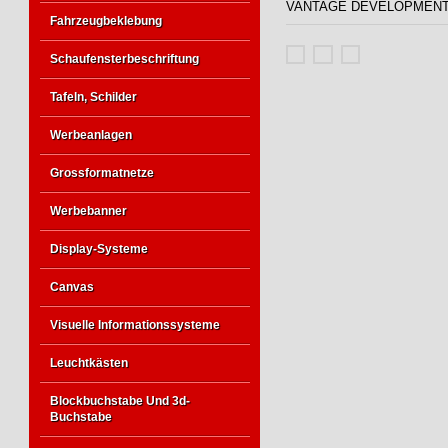
VANTAGE DEVELOPMENT Wroc
Fahrzeugbeklebung
Schaufensterbeschriftung
Tafeln, Schilder
Werbeanlagen
Grossformatnetze
Werbebanner
Display-Systeme
Canvas
Visuelle Informationssysteme
Leuchtkästen
Blockbuchstabe Und 3d-
Buchstabe